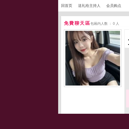
回首页
送礼给主持人
会员购点
免費聊天區
包厢内人数 ： 0 人