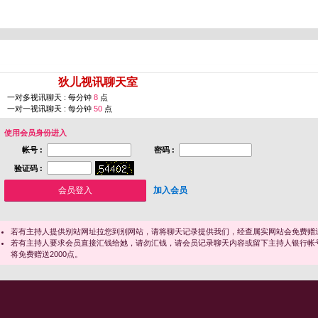
您即将进入 [
狄儿视讯聊天室
]
一对多视讯聊天 : 每分钟
8
点
一对一视讯聊天 : 每分钟
50
点
使用会员身份进入
帐号 :
密码 :
验证码 :
加入会员
若有主持人提供别站网址拉您到别网站，请将聊天记录提供我们，经查属实网站会免费赠送
若有主持人要求会员直接汇钱给她，请勿汇钱，请会员记录聊天内容或留下主持人银行帐
将免费赠送2000点。